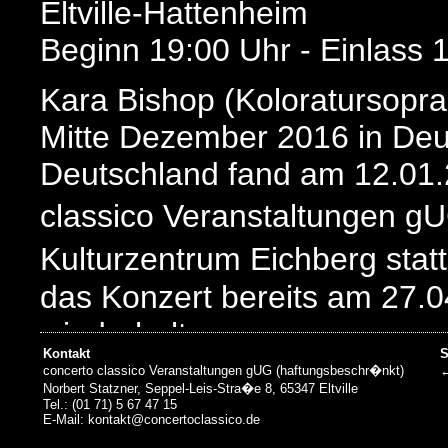
Eltville-Hattenheim
Beginn 19:00 Uhr - Einlass 
Kara Bishop (Koloratursopra
Mitte Dezember 2016 in Deut
Deutschland fand am 12.01.
classico Veranstaltungen g
Kulturzentrum Eichberg sta
das Konzert bereits am 27.0
wiederholt.
Kontakt
S
concerto classico Veranstaltungen gUG (haftungsbeschr�nkt)
←
concerto classico Veransta
Norbert Statzner, Seppel-Leis-Stra�e 8, 65347 Eltville
Tel.: (01 71) 5 67 47 15
konnte in den letzten Jahre
E-Mail: kontakt@concertoclassico.de