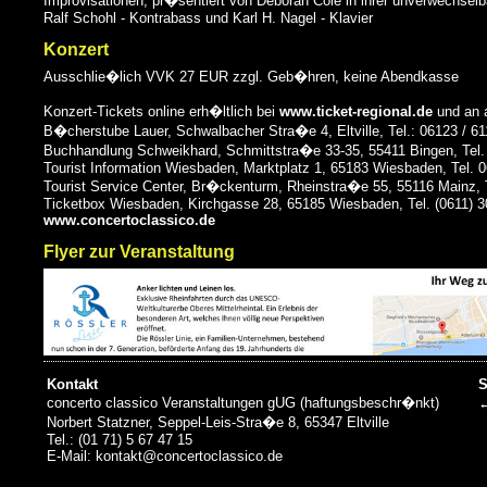
Improvisationen, pr�sentiert von Deborah Cole in ihrer unverwechselb
Ralf Schohl - Kontrabass und Karl H. Nagel - Klavier
Konzert
Ausschlie�lich VVK 27 EUR zzgl. Geb�hren, keine Abendkasse
Konzert-Tickets online erh�ltlich bei
www.ticket-regional.de
und an a
B�cherstube Lauer, Schwalbacher Stra�e 4, Eltville, Tel.: 06123 / 61
Buchhandlung Schweikhard, Schmittstra�e 33-35, 55411 Bingen, Tel.
Tourist Information Wiesbaden, Marktplatz 1, 65183 Wiesbaden, Tel. 0
Tourist Service Center, Br�ckenturm, Rheinstra�e 55, 55116 Mainz, 
Ticketbox Wiesbaden, Kirchgasse 28, 65185 Wiesbaden, Tel. (0611) 
www.concertoclassico.de
Flyer zur Veranstaltung
Kontakt
S
concerto classico Veranstaltungen gUG (haftungsbeschr�nkt)
←
Norbert Statzner, Seppel-Leis-Stra�e 8, 65347 Eltville
Tel.: (01 71) 5 67 47 15
E-Mail: kontakt@concertoclassico.de