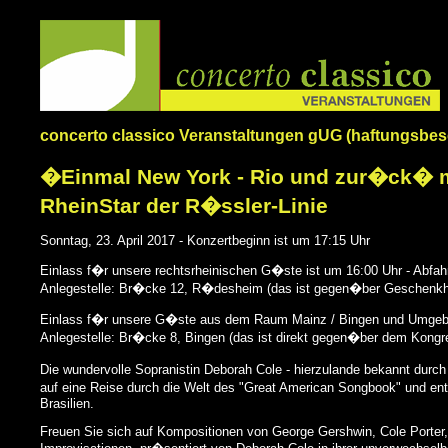
concerto classico Veranstaltungen gUG (haftungsbe
�Einmal New York - Rio und zur�ck� mi
RheinStar der R�ssler-Linie
Sonntag, 23. April 2017 - Konzertbeginn ist um 17:15 Uhr
Einlass f�r unsere rechtsrheinischen G�ste ist um 16:00 Uhr - Abfah
Anlegestelle: Br�cke 12, R�desheim (das ist gegen�ber Geschenkha
Einlass f�r unsere G�ste aus dem Raum Mainz / Bingen und Umgebu
Anlegestelle: Br�cke 8, Bingen (das ist direkt gegen�ber dem Kong
Die wundervolle Sopranistin Deborah Cole - hierzulande bekannt durch
auf eine Reise durch die Welt des "Great American Songbook" und 
Brasilien.
Freuen Sie sich auf Kompositionen von George Gershwin, Cole Porter,