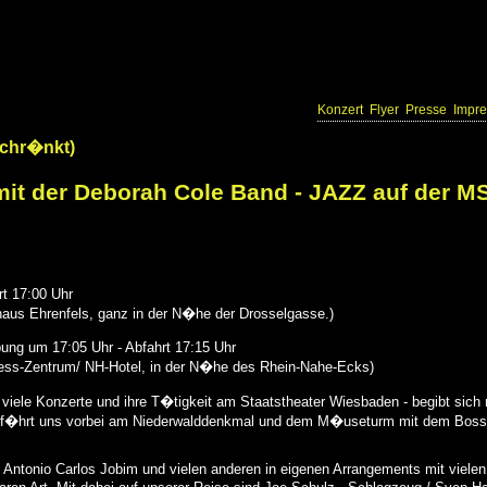
Konzert
Flyer
Presse
Impre
schr�nkt)
t der Deborah Cole Band - JAZZ auf der M
rt 17:00 Uhr
us Ehrenfels, ganz in der N�he der Drosselgasse.)
ng um 17:05 Uhr - Abfahrt 17:15 Uhr
ress-Zentrum/ NH-Hotel, in der N�he des Rhein-Nahe-Ecks)
 viele Konzerte und ihre T�tigkeit am Staatstheater Wiesbaden - begibt sich 
entf�hrt uns vorbei am Niederwalddenkmal und dem M�useturm mit dem Bos
 Antonio Carlos Jobim und vielen anderen in eigenen Arrangements mit vielen