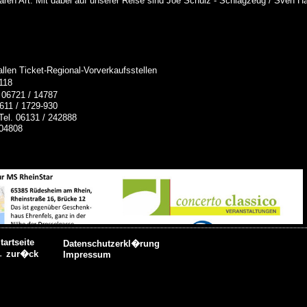
aren Art. Mit dabei auf unserer Reise sind Joe Schulz - Schlagzeug / Sven H
llen Ticket-Regional-Vorverkaufsstellen
118
 06721 / 14787
611 / 1729-930
Tel. 06131 / 242888
304808
tartseite
Datenschutzerkl�rung
 zur�ck
Impressum