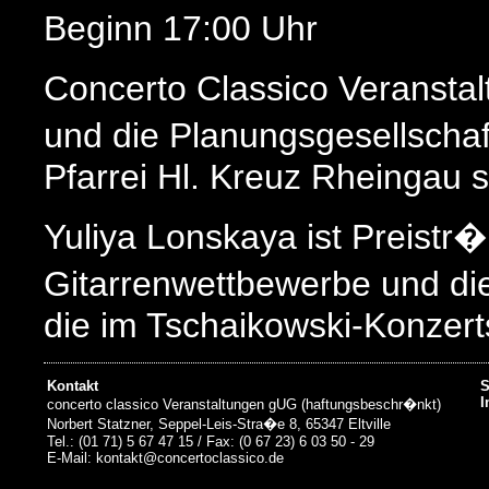
Beginn 17:00 Uhr
Concerto Classico Veransta
und die Planungsgesellscha
Pfarrei Hl. Kreuz Rheingau 
Yuliya Lonskaya ist Preistr
Gitarrenwettbewerbe und die
die im Tschaikowski-Konzer
Philharmonie spielte. Zu ih
Kontakt
S
von Werken des Barock und 
I
concerto classico Veranstaltungen gUG (haftungsbeschr�nkt)
Norbert Statzner, Seppel-Leis-Stra�e 8, 65347 Eltville
Tel.: (01 71) 5 67 47 15 / Fax: (0 67 23) 6 03 50 - 29
und Ethno gepr�gten Musik
E-Mail: kontakt@concertoclassico.de