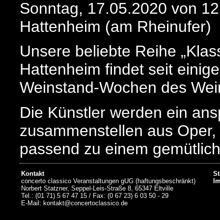
Sonntag, 17.05.2020 von 12
Hattenheim (am Rheinufer)
Unsere beliebte Reihe „Klas
Hattenheim findet seit einige
Weinstand-Wochen des Wein
Die Künstler werden ein an
zusammenstellen aus Oper, 
passend zu einem gemütlic
Weinstand im Rheingau zum
Kontakt
St
dargeboten werden.
concerto classico Veranstaltungen gUG (haftungsbeschränkt)
I
Norbert Statzner, Seppel-Leis-Straße 8, 65347 Eltville
Tel.: (01 71) 5 67 47 15 / Fax: (0 67 23) 6 03 50 - 29
E-Mail: kontakt@concertoclassico.de
Konzert