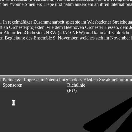
 bei Yvonne Smeulers-Liepe und nahm außerdem an ihren internationa
n. In regelmäßiger Zusammenarbeit spiet sie im Wiesbadener Streichquart
mt an Orchesterprojekten, wie dem Beethoven Orchester Hessen, dem J
sJugendAkkordeonOrchesters NRW (LJAO NRW) und kann auf zahlreiche
chen Begleitung des Ensemble 9. November, welches sich im November 
Bleiben Sie aktuell inform
en
Partner &
Impressum
Datenschutz
Cookie-
Sponsoren
Richtlinie
(EU)
Hamburger Toggle Menu