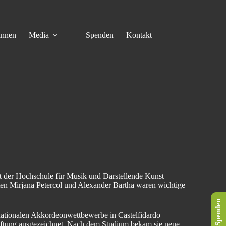
innen
Media
Spenden
Kontakt
t der Hochschule für Musik und Darstellende Kunst
ten Mirjana Petercol und Alexander Bartha waren wichtige
Spenden
ernationalen Akkordeonwettbewerbe in Castelfidardo
tiftung ausgezeichnet. Nach dem Studium bekam sie neue