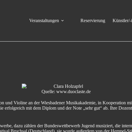
Veranstaltungen
Reservierung
Künstler/-
Quelle: www.duoclaste.de
deon und Violine an der Wiesbadener Musikakademie, in Kooperation mi
ie erfolgreich mit dem Diplom und der Note „sehr gut“ ab. Ihre Dozen
ttbewerbe, dazu zählen der Bundeswettbewerb Jugend musiziert, die int
estival Bruchsal (Deutschland), sie wurde außerdem von der Hempel-S