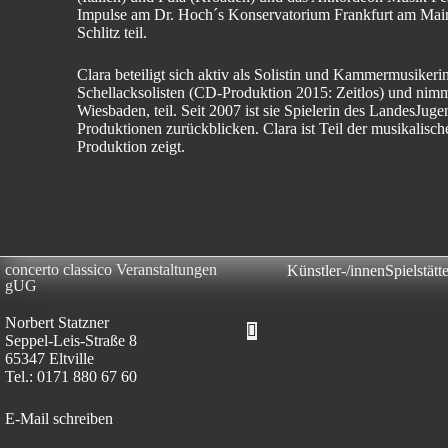
Impulse am Dr. Hoch´s Konservatorium Frankfurt am Main
Schlitz teil.
Clara beteiligt sich aktiv als Solistin und Kammermusikeri
Schellacksolisten (CD-Produktion 2015: Zeitlos) und nim
Wiesbaden, teil. Seit 2007 ist sie Spielerin des Lande
Produktionen zurückblicken. Clara ist Teil der musikalis
Produktion zeigt.
concerto classico Veranstaltungen
Künstler-/innen
Spielstätt
gUG
Norbert Statzner
Hamburger Toggle Menu
Seppel-Leis-Straße 8
65347 Eltville
Tel.: 0171 880 67 60
E-Mail schreiben