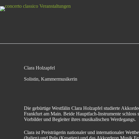
Clara Holzapfel
Solistin, Kammermusikerin
Die gebürtige Westfälin Clara Holzapfel studierte Akkor
Frankfurt am Main. Beide Hauptfach-Instrumente schloss s
Vorbilder und Begleiter ihres musikalischen Werdegangs.
Clara ist Preisträgerin nationaler und internationaler We
(Italien) und Pula (Kroatien) und das Akkordeon Musik F