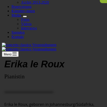
Archiv 2013-2020
Reservierung
Künstler/-innen
Media
Fotos
Videos
Interviews
Spenden
Kontakt
Menü
Erika le Roux
Pianistin
Erika le Roux, geboren in Johannesburg/Südafrika,