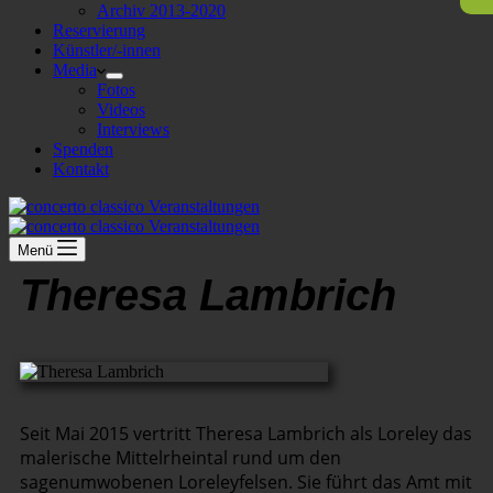
Archiv 2013-2020
Reservierung
Künstler/-innen
Media
Fotos
Videos
Interviews
Spenden
Kontakt
Menü
Theresa Lambrich
Seit Mai 2015 vertritt Theresa Lambrich als Loreley das
malerische Mittelrheintal rund um den
sagenumwobenen Loreleyfelsen. Sie führt das Amt mit