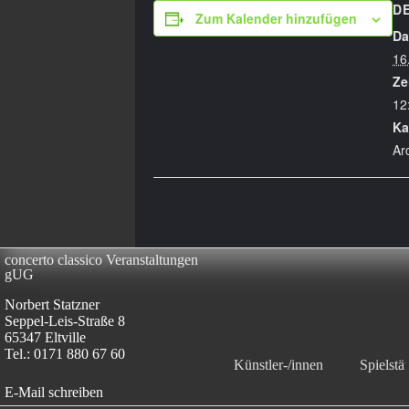
D
Zum Kalender hinzufügen
Da
16
Ze
12
Ka
Ar
concerto classico Veranstaltungen
gUG
Norbert Statzner
Seppel-Leis-Straße 8
65347 Eltville
Tel.: 0171 880 67 60
Künstler-/innen
Spielstät
E-Mail schreiben