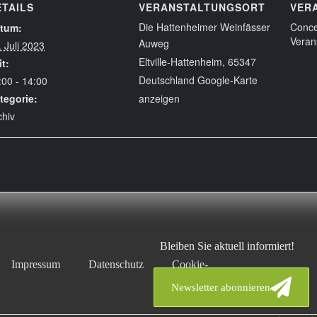
ETAILS
VERANSTALTUNGSORT
VER
Die Hattenheimer Weinfässer
Conce
tum:
Veran
Auweg
. Juli 2023
Eltville-Hattenheim
,
65347
it:
Deutschland
Google-Karte
:00 - 14:00
tegorie:
anzeigen
chiv
Bleiben Sie aktuell informiert!
Impressum
Datenschutz
Cookie-
ten
Partner &
Richtlinie
Newsletter abonnieren
Sponsoren
(EU)